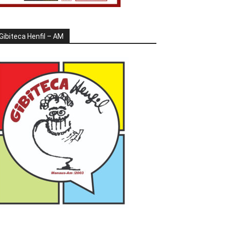
Gibiteca Henfil – AM