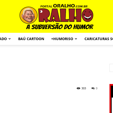
CADO
BAÚ CARTOON
+HUMORISO
CARICATURAS 
Portal
O
303
0
Ralho