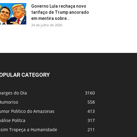
Governo Lula rechaça novo
tarifaço de Trump ancorado
em mentira sobre...
24 de julho de 2026
OPULAR CATEGORY
harges do Dia
3160
Humoriso
558
umor Político do Amazonas
413
álise Polítca
317
ssim Tropeça a Humanidade
211