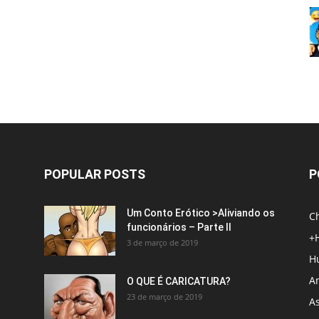
POPULAR POSTS
P
Um Conto Erótico >Aliviando os
C
funcionários – Parte II
+
3 de março de 2019
H
An
O QUE É CARICATURA?
23 de março de 2019
A