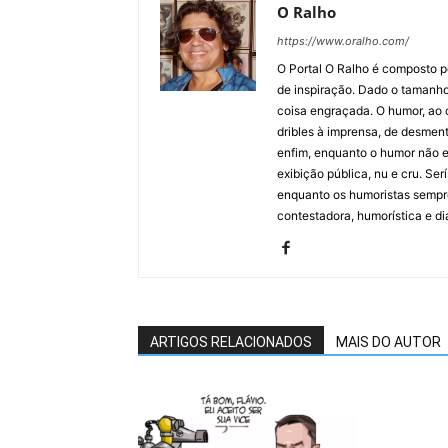
O Ralho
https://www.oralho.com/
O Portal O Ralho é composto por
de inspiração. Dado o tamanho 
coisa engraçada. O humor, ao co
dribles à imprensa, de desment
enfim, enquanto o humor não e
exibição pública, nu e cru. Ser
enquanto os humoristas sempre
contestadora, humorística e di
ARTIGOS RELACIONADOS
MAIS DO AUTOR