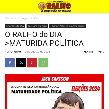
Home
Charges do Dia
Charges do Dia
Folclore Político
Humor Político do Amazonas
O RALHO do DIA
>MATURIDA POLÍTICA
Por
O Ralho
-
9 de agosto de 2024
185
0