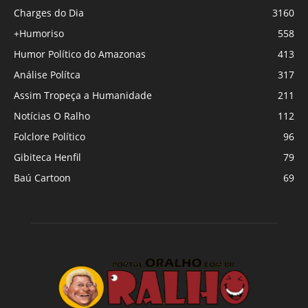
Charges do Dia
3160
+Humoriso
558
Humor Político do Amazonas
413
Análise Polítca
317
Assim Tropeça a Humanidade
211
Notícias O Ralho
112
Folclore Político
96
Gibiteca Henfil
79
Baú Cartoon
69