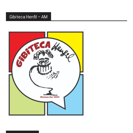
Gibiteca Henfil – AM