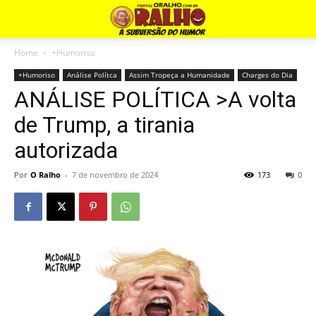
Home
+Humoriso
+Humoriso
Análise Polítca
Assim Tropeça a Humanidade
Charges do Dia
ANÁLISE POLÍTICA >A volta
de Trump, a tirania
autorizada
Por
O Ralho
-
7 de novembro de 2024
173
0