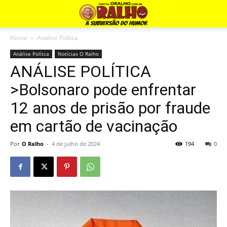
Home
Análise Polítca
Análise Polítca
Notícias O Ralho
ANÁLISE POLÍTICA
>Bolsonaro pode enfrentar
12 anos de prisão por fraude
em cartão de vacinação
Por
O Ralho
-
4 de julho de 2024
194
0