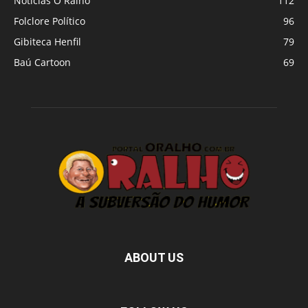
Notícias O Ralho
112
Folclore Político
96
Gibiteca Henfil
79
Baú Cartoon
69
ABOUT US