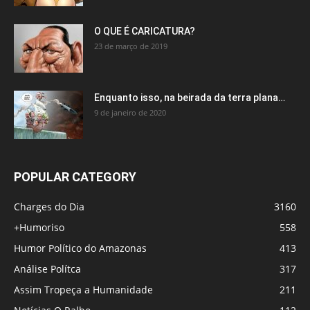
O QUE É CARICATURA?
23 de março de 2019
Enquanto isso, na beirada da terra plana…
9 de janeiro de 2020
POPULAR CATEGORY
Charges do Dia
3160
+Humoriso
558
Humor Político do Amazonas
413
Análise Polítca
317
Assim Tropeça a Humanidade
211