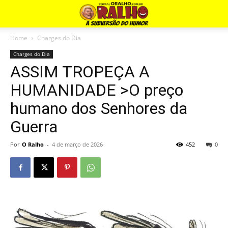
Home
Charges do Dia
Charges do Dia
ASSIM TROPEÇA A
HUMANIDADE >O preço
humano dos Senhores da
Guerra
Por
O Ralho
-
4 de março de 2026
452
0