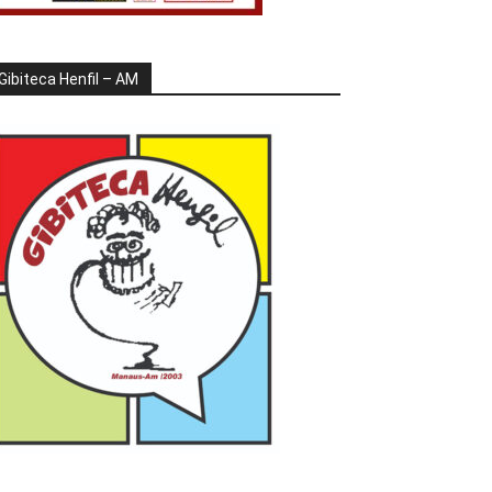
Gibiteca Henfil – AM