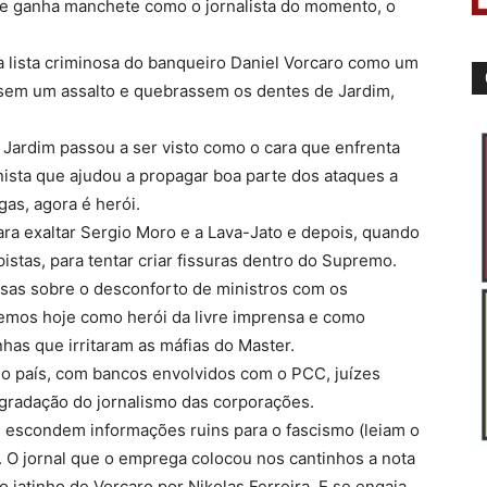
ue ganha manchete como o jornalista do momento, o
ma lista criminosa do banqueiro Daniel Vorcaro como um
ssem um assalto e quebrassem os dentes de Jardim,
r, Jardim passou a ser visto como o cara que enfrenta
unista que ajudou a propagar boa parte dos ataques a
as, agora é herói.
ra exaltar Sergio Moro e a Lava-Jato e depois, quando
istas, para tentar criar fissuras dentro do Supremo.
sas sobre o desconforto de ministros com os
temos hoje como herói da livre imprensa e como
has que irritaram as máfias do Master.
 do país, com bancos envolvidos com o PCC, juízes
gradação do jornalismo das corporações.
 escondem informações ruins para o fascismo (leiam o
. O jornal que o emprega colocou nos cantinhos a nota
 jatinho de Vorcaro por Nikolas Ferreira. E se engaja