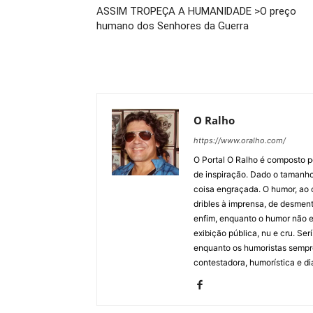
ASSIM TROPEÇA A HUMANIDADE >O preço
humano dos Senhores da Guerra
O Ralho
https://www.oralho.com/
O Portal O Ralho é composto por
de inspiração. Dado o tamanho 
coisa engraçada. O humor, ao co
dribles à imprensa, de desment
enfim, enquanto o humor não e
exibição pública, nu e cru. Ser
enquanto os humoristas sempre
contestadora, humorística e di