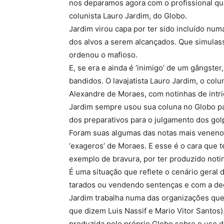
nos deparamos agora com o profissional q
colunista Lauro Jardim, do Globo.
Jardim virou capa por ter sido incluído nu
dos alvos a serem alcançados. Que simula
ordenou o mafioso.
E, se era e ainda é ‘inimigo’ de um gângste
bandidos. O lavajatista Lauro Jardim, o col
Alexandre de Moraes, com notinhas de intrig
Jardim sempre usou sua coluna no Globo pa
dos preparativos para o julgamento dos golp
Foram suas algumas das notas mais veneno
‘exageros’ de Moraes. E esse é o cara que 
exemplo de bravura, por ter produzido notin
É uma situação que reflete o cenário geral
tarados ou vendendo sentenças e com a de
Jardim trabalha numa das organizações que
que dizem Luis Nassif e Mario Vitor Santos)
produzida pelo próprio Globo sobre o uso do