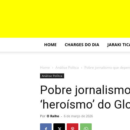
HOME
CHARGES DO DIA
JARAKI TI
Home
Análise Polítca
Pobre jornalismo que depen
Análise Polítca
Pobre jornalism
‘heroísmo’ do Gl
Por
O Ralho
-
6 de março de 2026