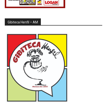
Gibiteca Henfil – AM