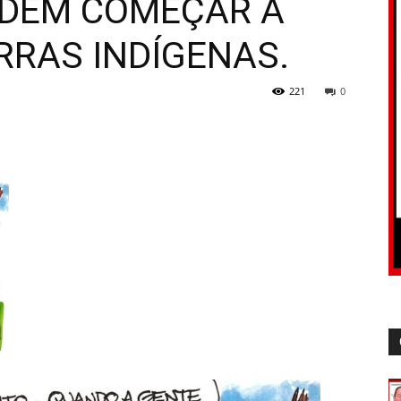
ODEM COMEÇAR A
RRAS INDÍGENAS.
221
0