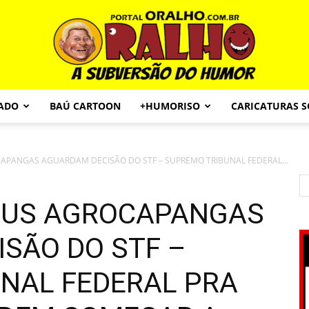
CADO
BAÚ CARTOON
+HUMORISO
CARICATURAS 
Portal
APANGAS AGUARDAM DECISÃO DO STF – SUPREMO TRIBUNAL FEDERAL...
SEUS AGROCAPANGAS
O
SÃO DO STF –
NAL FEDERAL PRA
Ralho