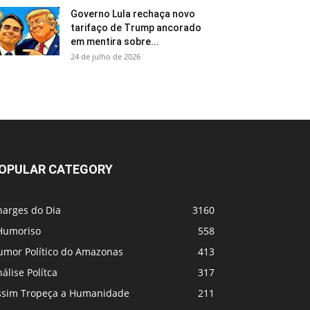
Governo Lula rechaça novo
tarifaço de Trump ancorado
em mentira sobre...
24 de julho de 2026
OPULAR CATEGORY
harges do Dia
3160
Humoriso
558
umor Político do Amazonas
413
álise Polítca
317
ssim Tropeça a Humanidade
211