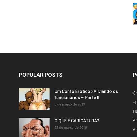
POPULAR POSTS
P
Um Conto Erótico >Aliviando os
C
funcionários – Parte II
+
3 de março de 2019
H
An
O QUE É CARICATURA?
23 de março de 2019
A