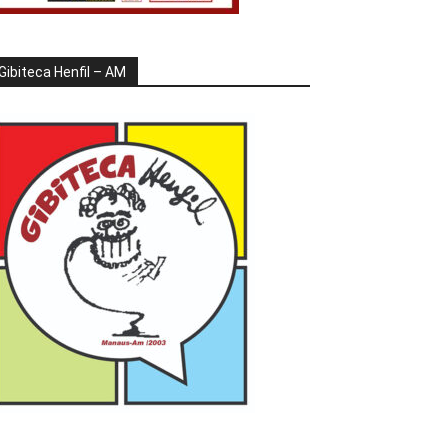
Gibiteca Henfil – AM