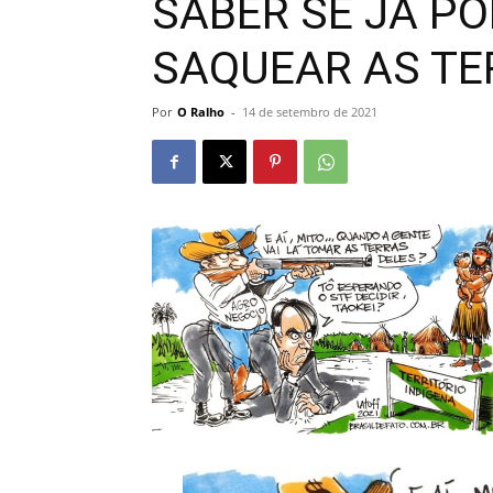
SABER SE JÁ P
SAQUEAR AS TE
Por
O Ralho
-
14 de setembro de 2021