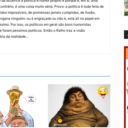
da bizarrice a política é humor próprio e porque é, em si, uma
ntrário, é uma coisa muito séria. Provo: a política é toda feita de
idos impossíveis, de promessas jamais cumpridas, de ilusão,
ngana ninguém: ou é engraçado ou não é, está ali no papel em
íssimo. Por isso, os políticos em geral são bons humoristas
 foram péssimos políticos. Então o Ralho traz a visão
ária da realidade…