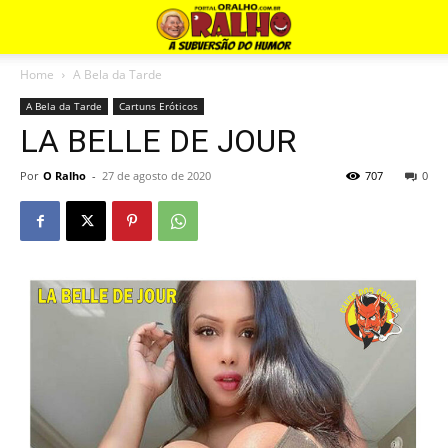
Home
A Bela da Tarde
A Bela da Tarde
Cartuns Eróticos
LA BELLE DE JOUR
Por
O Ralho
-
27 de agosto de 2020
707
0