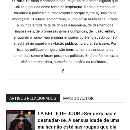
O Portal O Ralho é composto por um grupo de artistas digitais que
utiliza a política como fonte de inspiração. Dado o tamanho da
bizarrice a política é humor próprio e porque é, em si, uma coisa
engraçada. O humor, ao contrário, é uma coisa muito séria. Provo:
a política é toda feita de dribles à imprensa, de desmentidos
impossíveis, de promessas jamais cumpridas, de ilusão, enfim,
enquanto o humor não engana ninguém: ou é engraçado ou não
é, está ali no papel em exibição pública, nu e cru. Seríssimo. Por
isso, os políticos em geral são bons humoristas enquanto os
humoristas sempre foram péssimos políticos. Então o Ralho traz a
visão contestadora, humorística e diária da realidade…
ARTIGOS RELACIONADOS
MAIS DO AUTOR
LA BELLE DE JOUR >⁠Ser sexy não é
desnudar-se. A sensualidade de uma
mulher não está nas roupas que ela