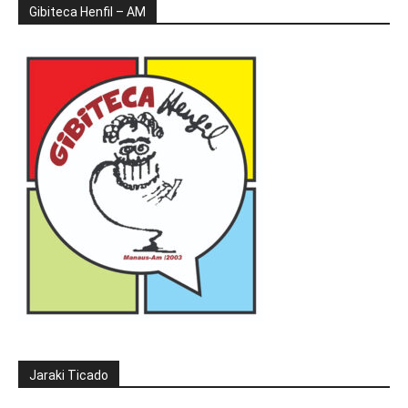
Gibiteca Henfil – AM
Jaraki Ticado