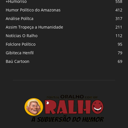
+Humoriso
558
Humor Político do Amazonas
412
Análise Polítca
317
Assim Tropeça a Humanidade
211
Notícias O Ralho
112
Folclore Político
95
Gibiteca Henfil
79
Baú Cartoon
69