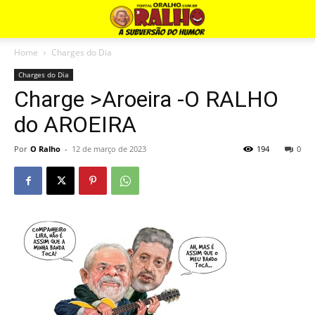
Home
Charges do Dia
Charges do Dia
Charge >Aroeira -O RALHO
do AROEIRA
Por
O Ralho
-
12 de março de 2023
194
0