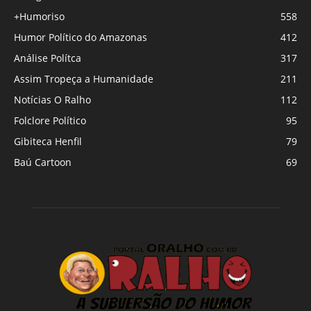
+Humoriso
558
Humor Político do Amazonas
412
Análise Polítca
317
Assim Tropeça a Humanidade
211
Notícias O Ralho
112
Folclore Político
95
Gibiteca Henfil
79
Baú Cartoon
69