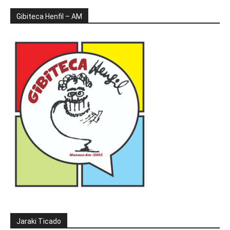
Gibiteca Henfil – AM
Jaraki Ticado