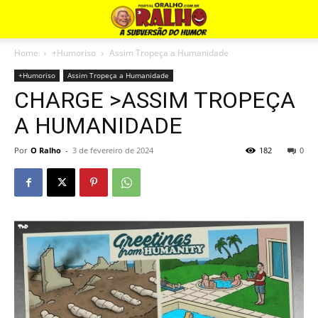
Home
+Humoriso
Assim Tropeça a Humanidade
+Humoriso
Assim Tropeça a Humanidade
CHARGE >ASSIM TROPEÇA
A HUMANIDADE
Por
O Ralho
-
3 de fevereiro de 2024
182
0