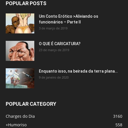
POPULAR POSTS
Um Conto Erótico >Aliviando os
funcionários – Parte II
3 de março de 2019
O QUE É CARICATURA?
23 de março de 2019
Enquanto isso, na beirada da terra plana…
9 de janeiro de 2020
POPULAR CATEGORY
Charges do Dia
3160
+Humoriso
558