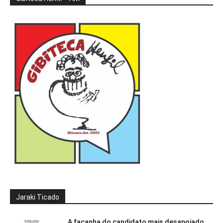
Jaraki Ticado
A façanha do candidato mais desapoiado