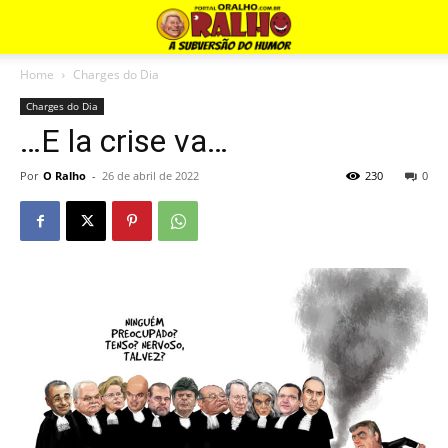
Home
Charges do Dia
Charges do Dia
…E la crise va…
Por
O Ralho
-
26 de abril de 2022
230
0