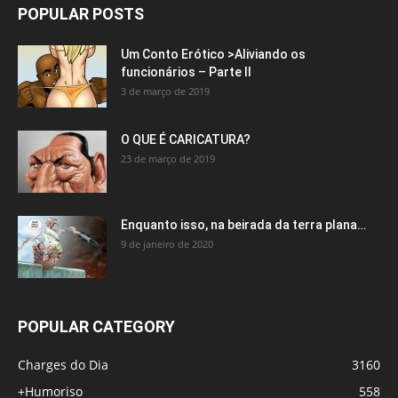
POPULAR POSTS
Um Conto Erótico >Aliviando os
funcionários – Parte II
3 de março de 2019
O QUE É CARICATURA?
23 de março de 2019
Enquanto isso, na beirada da terra plana…
9 de janeiro de 2020
POPULAR CATEGORY
Charges do Dia
3160
+Humoriso
558