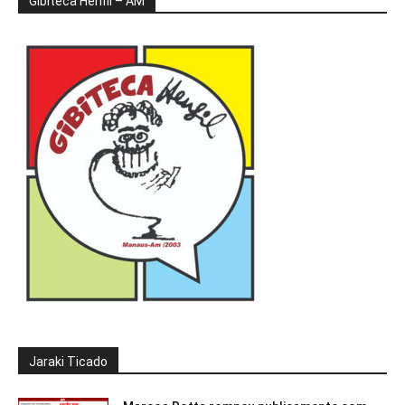
Gibiteca Henfil – AM
Jaraki Ticado