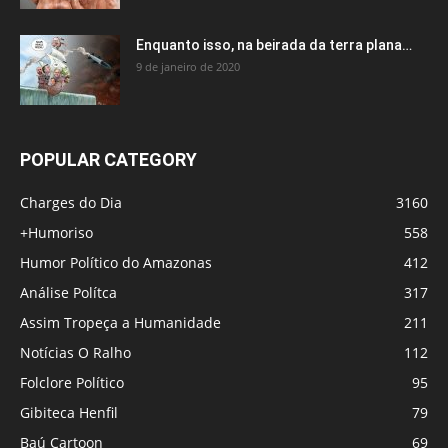
Enquanto isso, na beirada da terra plana…
9 de janeiro de 2020
POPULAR CATEGORY
Charges do Dia
3160
+Humoriso
558
Humor Político do Amazonas
412
Análise Polítca
317
Assim Tropeça a Humanidade
211
Notícias O Ralho
112
Folclore Político
95
Gibiteca Henfil
79
Baú Cartoon
69