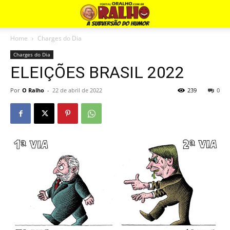
Home
Charges do Dia
Charges do Dia
ELEIÇÕES BRASIL 2022
Por
O Ralho
-
22 de abril de 2022
239
0