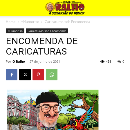
Home
+Humoriso
Caricaturas sob Encomenda
+Humoriso
Caricaturas sob Encomenda
ENCOMENDA DE
CARICATURAS
Por
O Ralho
-
27 de junho de 2021
461
0