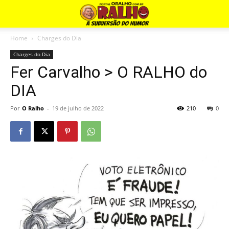
Home
Charges do Dia
Charges do Dia
Fer Carvalho > O RALHO do
DIA
Por
O Ralho
-
19 de julho de 2022
210
0