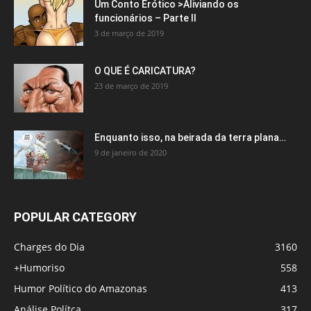
Um Conto Erótico >Aliviando os
funcionários – Parte II
3 de março de 2019
O QUE É CARICATURA?
23 de março de 2019
Enquanto isso, na beirada da terra plana…
9 de janeiro de 2020
POPULAR CATEGORY
Charges do Dia
3160
+Humoriso
558
Humor Político do Amazonas
413
Análise Polítca
317