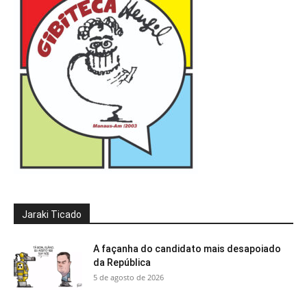
Jaraki Ticado
A façanha do candidato mais desapoiado
da República
5 de agosto de 2026