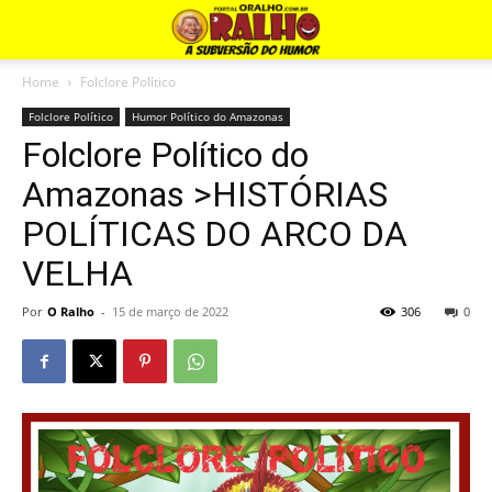
Home
Folclore Político
Folclore Político
Humor Político do Amazonas
Folclore Político do
Amazonas >HISTÓRIAS
POLÍTICAS DO ARCO DA
VELHA
Por
O Ralho
-
15 de março de 2022
306
0