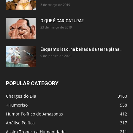
3 de março de 2019
O QUE É CARICATURA?
23 de março de 2019
Enquanto isso, na beirada da terra plana…
9 de janeiro de 2020
POPULAR CATEGORY
Charges do Dia
3160
+Humoriso
558
Humor Político do Amazonas
412
Análise Polítca
317
Assim Tropeça a Humanidade
211