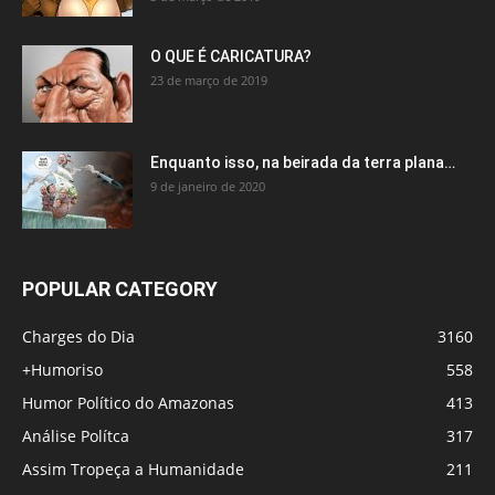
O QUE É CARICATURA?
23 de março de 2019
Enquanto isso, na beirada da terra plana…
9 de janeiro de 2020
POPULAR CATEGORY
Charges do Dia
3160
+Humoriso
558
Humor Político do Amazonas
413
Análise Polítca
317
Assim Tropeça a Humanidade
211