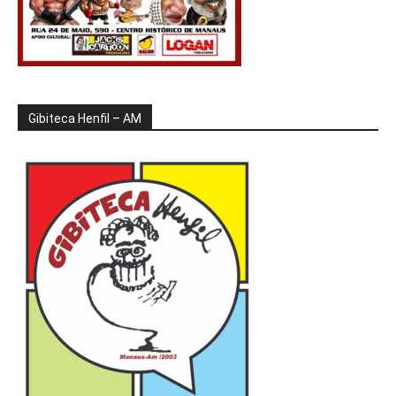
Gibiteca Henfil – AM