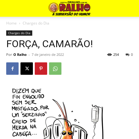
Home
Charges do Dia
Charges do Dia
FORÇA, CAMARÃO!
Por
O Ralho
-
7 de janeiro de 2022
254
0