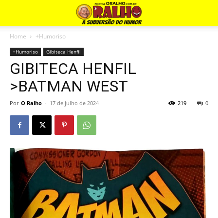
Home
+Humoriso
+Humoriso
Gibiteca Henfil
GIBITECA HENFIL
>BATMAN WEST
Por
O Ralho
-
17 de julho de 2024
219
0