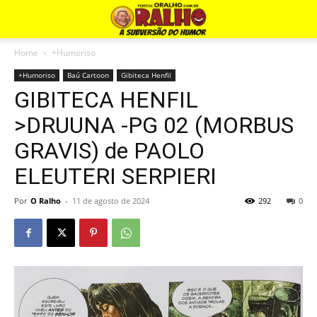
Home
+Humoriso
+Humoriso
Baú Cartoon
Gibiteca Henfil
GIBITECA HENFIL
>DRUUNA -PG 02 (MORBUS
GRAVIS) de PAOLO
ELEUTERI SERPIERI
Por
O Ralho
-
11 de agosto de 2024
292
0