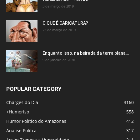
3 de março de 2019
O QUE É CARICATURA?
23 de março de 2019
Enquanto isso, na beirada da terra plana…
9 de janeiro de 2020
POPULAR CATEGORY
Charges do Dia
3160
+Humoriso
558
Humor Político do Amazonas
412
Análise Polítca
317
Assim Tropeça a Humanidade
211