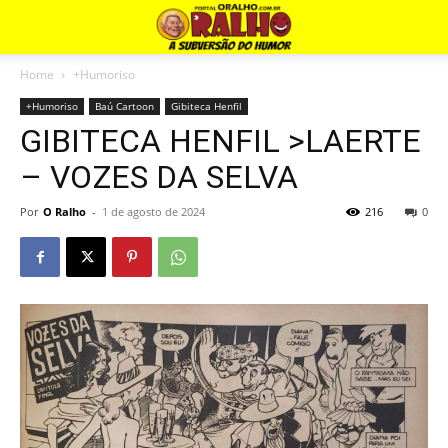
Home
+Humoriso
+Humoriso
Baú Cartoon
Gibiteca Henfil
GIBITECA HENFIL >LAERTE
– VOZES DA SELVA
Por
O Ralho
-
1 de agosto de 2024
216
0