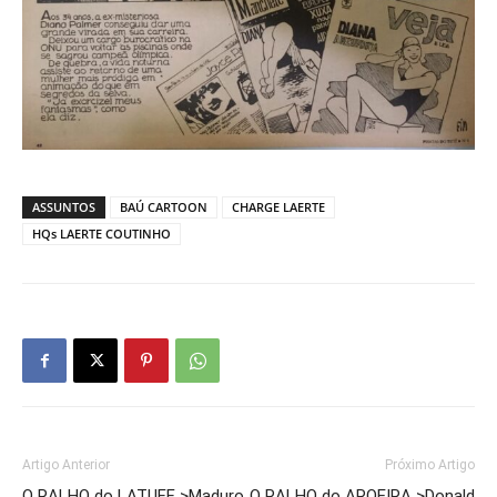
ASSUNTOS
BAÚ CARTOON
CHARGE LAERTE
HQs LAERTE COUTINHO
Artigo Anterior
Próximo Artigo
O RALHO do LATUFF >Maduro
O RALHO do AROEIRA >Donald