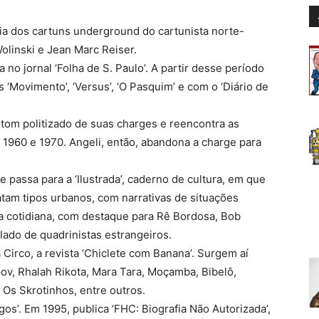
ia dos cartuns underground do cartunista norte-
linski e Jean Marc Reiser.
no jornal ‘Folha de S. Paulo’. A partir desse período
 ‘Movimento’, ‘Versus’, ‘O Pasquim’ e com o ‘Diário de
 tom politizado de suas charges e reencontra as
1960 e 1970. Angeli, então, abandona a charge para
 e passa para a ‘Ilustrada’, caderno de cultura, em que
atam tipos urbanos, com narrativas de situações
da cotidiana, com destaque para Rê Bordosa, Bob
lado de quadrinistas estrangeiros.
 Circo, a revista ‘Chiclete com Banana’. Surgem aí
v, Rhalah Rikota, Mara Tara, Moçamba, Bibelô,
 Os Skrotinhos, entre outros.
os’. Em 1995, publica ‘FHC: Biografia Não Autorizada’,