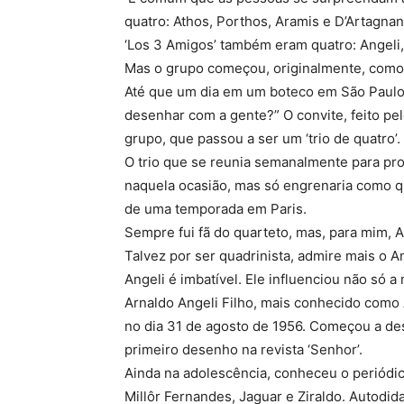
quatro: Athos, Porthos, Aramis e D’Artagnan
‘Los 3 Amigos’ também eram quatro: Angeli, 
Mas o grupo começou, originalmente, como u
Até que um dia em um boteco em São Paulo, A
desenhar com a gente?” O convite, feito p
grupo, que passou a ser um ‘trio de quatro’.
O trio que se reunia semanalmente para pro
naquela ocasião, mas só engrenaria como qu
de uma temporada em Paris.
Sempre fui fã do quarteto, mas, para mim, A
Talvez por ser quadrinista, admire mais o A
Angeli é imbatível. Ele influenciou não só a
Arnaldo Angeli Filho, mais conhecido como 
no dia 31 de agosto de 1956. Começou a des
primeiro desenho na revista ‘Senhor’.
Ainda na adolescência, conheceu o periódic
Millôr Fernandes, Jaguar e Ziraldo. Autodi