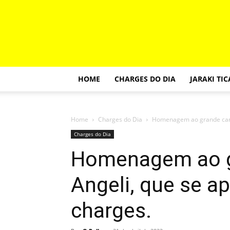
HOME
CHARGES DO DIA
JARAKI TI
Home
Charges do Dia
Homenagem ao grande cartu
Charges do Dia
Homenagem ao g
Angeli, que se a
charges.