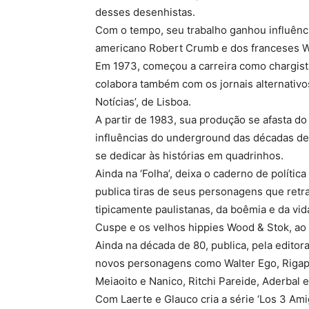
desses desenhistas.
Com o tempo, seu trabalho ganhou influênc
americano Robert Crumb e dos franceses Wo
Em 1973, começou a carreira como chargista 
colabora também com os jornais alternativos
Notícias’, de Lisboa.
A partir de 1983, sua produção se afasta do
influências do underground das décadas de 
se dedicar às histórias em quadrinhos.
Ainda na ‘Folha’, deixa o caderno de política
publica tiras de seus personagens que retr
tipicamente paulistanas, da boêmia e da vi
Cuspe e os velhos hippies Wood & Stok, ao 
Ainda na década de 80, publica, pela editora
novos personagens como Walter Ego, Rigapo
Meiaoito e Nanico, Ritchi Pareide, Aderbal e
Com Laerte e Glauco cria a série ‘Los 3 Amig