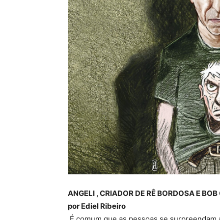
ANGELI , CRIADOR DE RÊ BORDOSA E BOB
por Ediel Ribeiro
É comum que as pessoas se surpreendam ao