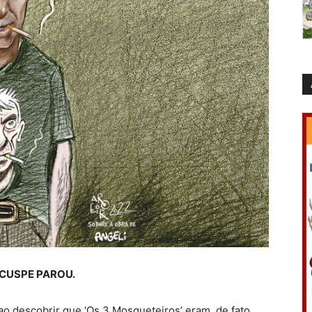
 CUSPE PAROU.
 descobrir que ‘Os 3 Mosqueteiros’ eram, de fato,