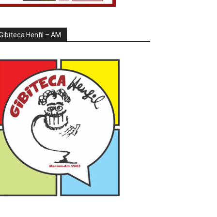
Gibiteca Henfil – AM