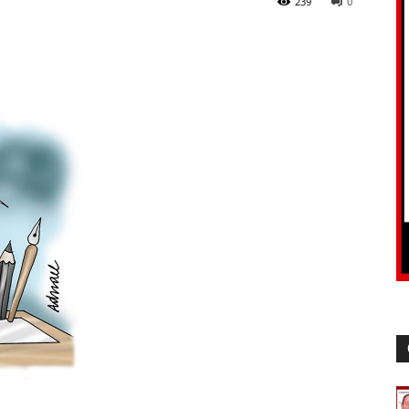
239
0