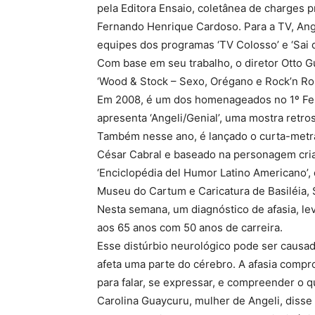
pela Editora Ensaio, coletânea de charges 
Fernando Henrique Cardoso. Para a TV, Ange
equipes dos programas ‘TV Colosso’ e ‘Sai 
Com base em seu trabalho, o diretor Otto 
‘Wood & Stock – Sexo, Orégano e Rock’n Roll
Em 2008, é um dos homenageados no 1º Fest
apresenta ‘Angeli/Genial’, uma mostra retro
Também nesse ano, é lançado o curta-metra
César Cabral e baseado na personagem cria
‘Enciclopédia del Humor Latino Americano’, 
Museu do Cartum e Caricatura de Basiléia, 
Nesta semana, um diagnóstico de afasia, le
aos 65 anos com 50 anos de carreira.
Esse distúrbio neurológico pode ser causad
afeta uma parte do cérebro. A afasia compr
para falar, se expressar, e compreender o qu
Carolina Guaycuru, mulher de Angeli, disse 