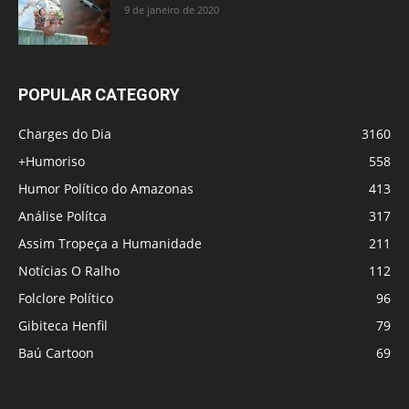
9 de janeiro de 2020
POPULAR CATEGORY
Charges do Dia
3160
+Humoriso
558
Humor Político do Amazonas
413
Análise Polítca
317
Assim Tropeça a Humanidade
211
Notícias O Ralho
112
Folclore Político
96
Gibiteca Henfil
79
Baú Cartoon
69