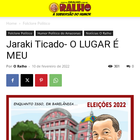
Home
Folclore Político
Folclore Político
Humor Político do Amazonas
Notícias O Ralho
Jaraki Ticado- O LUGAR É
MEU
Por
O Ralho
-
10 de fevereiro de 2022
301
0