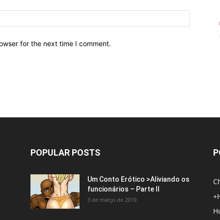
owser for the next time I comment.
POPULAR POSTS
P
Um Conto Erótico >Aliviando os
C
funcionários – Parte II
+
3 de março de 2019
H