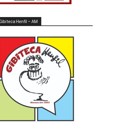
Gibiteca Henfil – AM