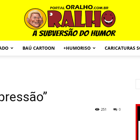
CADO
BAÚ CARTOON
+HUMORISO
CARICATURAS 
Portal
pressão”
O
251
0
Ralho