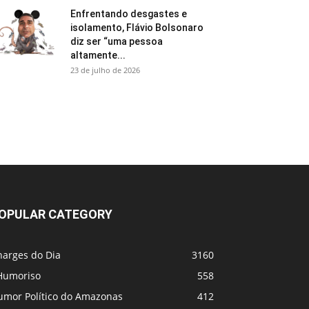
Enfrentando desgastes e
isolamento, Flávio Bolsonaro
diz ser “uma pessoa
altamente...
23 de julho de 2026
OPULAR CATEGORY
harges do Dia
3160
Humoriso
558
umor Político do Amazonas
412