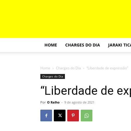
HOME
CHARGES DO DIA
JARAKI TI
Home
Charges do Dia
“Liberdade de expressão”
Charges do Dia
“Liberdade de ex
Por
O Ralho
-
9 de agosto de 2021