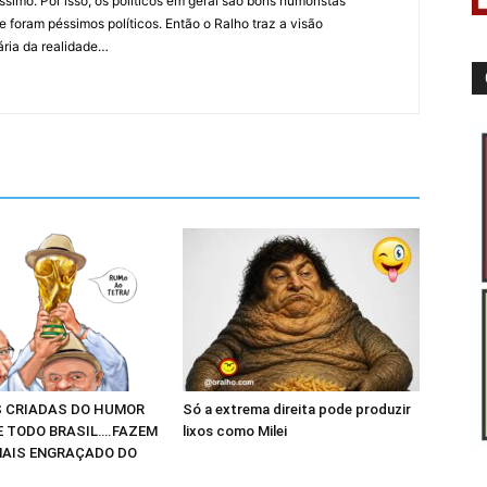
íssimo. Por isso, os políticos em geral são bons humoristas
 foram péssimos políticos. Então o Ralho traz a visão
ária da realidade…
 CRIADAS DO HUMOR
Só a extrema direita pode produzir
E TODO BRASIL….FAZEM
lixos como Milei
AIS ENGRAÇADO DO