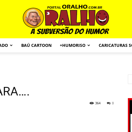
CADO
BAÚ CARTOON
+HUMORISO
CARICATURAS 
Portal
ARA….
O
364
0
Ralho