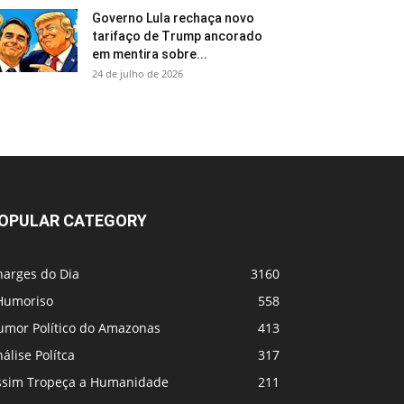
Governo Lula rechaça novo
tarifaço de Trump ancorado
em mentira sobre...
24 de julho de 2026
OPULAR CATEGORY
harges do Dia
3160
Humoriso
558
umor Político do Amazonas
413
álise Polítca
317
ssim Tropeça a Humanidade
211