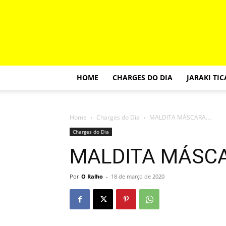
HOME
CHARGES DO DIA
JARAKI TI
Home
Charges do Dia
MALDITA MÁSCARA….
Charges do Dia
MALDITA MÁSC
Por
O Ralho
-
18 de março de 2020