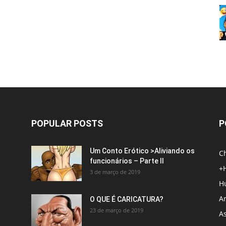
POPULAR POSTS
P
Um Conto Erótico >Aliviando os
C
funcionários – Parte II
+
3 de março de 2019
H
An
O QUE É CARICATURA?
23 de março de 2019
A