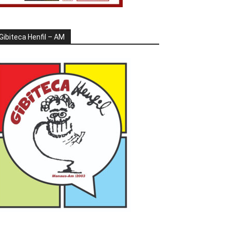
Gibiteca Henfil – AM