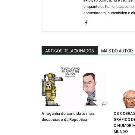
exibição pública, nu e cru. Ser
enquanto os humoristas sempre
contestadora, humorística e di
ARTIGOS RELACIONADOS
MAIS DO AUTOR
A façanha do candidato mais
OS COBRAS
desapoiado da República
GRÁFICO D
O HUMOR M
MUNDO