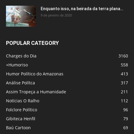
Enquanto isso, na beirada da terra plana…
9 de janeiro de 2020
POPULAR CATEGORY
Charges do Dia
3160
+Humoriso
558
Humor Político do Amazonas
413
Análise Polítca
317
Assim Tropeça a Humanidade
211
Notícias O Ralho
112
Folclore Político
96
Gibiteca Henfil
79
Baú Cartoon
69