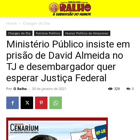
Home
Charges do Dia
Charges do Dia
Folclore Político
Humor Político do Amazonas
Ministério Público insiste em
prisão de David Almeida no
TJ e desembargador quer
esperar Justiça Federal
Por
O Ralho
-
30 de janeiro de 2021
329
0