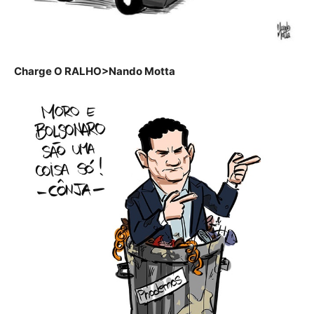
Charge O RALHO>Nando Motta