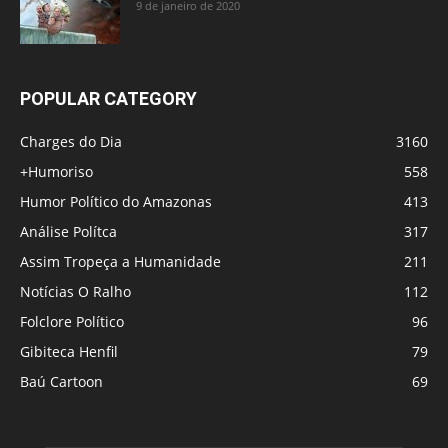
9 de janeiro de 2020
POPULAR CATEGORY
Charges do Dia
3160
+Humoriso
558
Humor Político do Amazonas
413
Análise Polítca
317
Assim Tropeça a Humanidade
211
Notícias O Ralho
112
Folclore Político
96
Gibiteca Henfil
79
Baú Cartoon
69