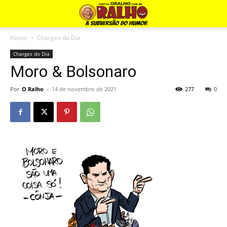
Home
Charges do Dia
Charges do Dia
Moro & Bolsonaro
Por
O Ralho
-
14 de novembro de 2021
277
0