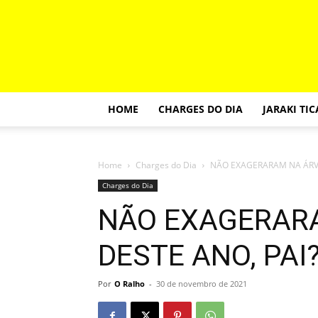
HOME
CHARGES DO DIA
JARAKI TI
Home
Charges do Dia
NÃO EXAGERARAM NA ÁRVO
Charges do Dia
NÃO EXAGERAR
DESTE ANO, PAI
Por
O Ralho
-
30 de novembro de 2021