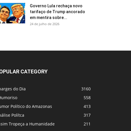
Governo Lula rechaça novo
tarifaço de Trump ancorado
em mentira sobre...
24 de julho de 2026
OPULAR CATEGORY
harges do Dia
3160
Humoriso
558
umor Político do Amazonas
413
álise Polítca
317
ssim Tropeça a Humanidade
211