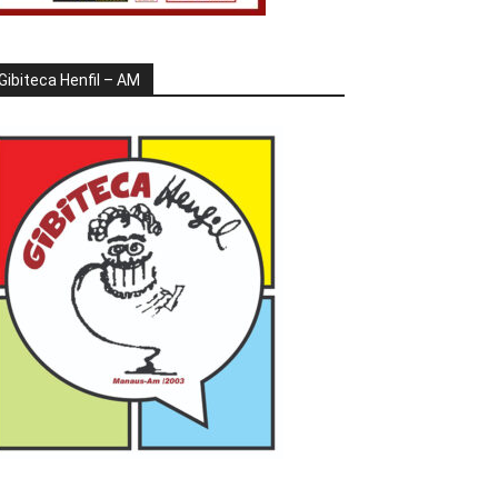
Gibiteca Henfil – AM