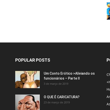
POPULAR POSTS
P
Um Conto Erótico >Aliviando os
C
funcionários – Parte II
+
3 de março de 2019
H
An
O QUE É CARICATURA?
23 de março de 2019
A