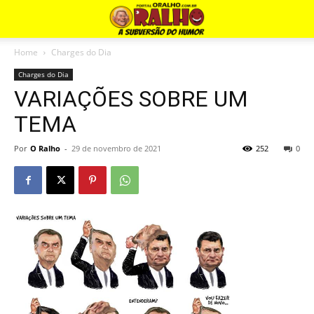
Home
Charges do Dia
Charges do Dia
VARIAÇÕES SOBRE UM
TEMA
Por
O Ralho
-
29 de novembro de 2021
252
0