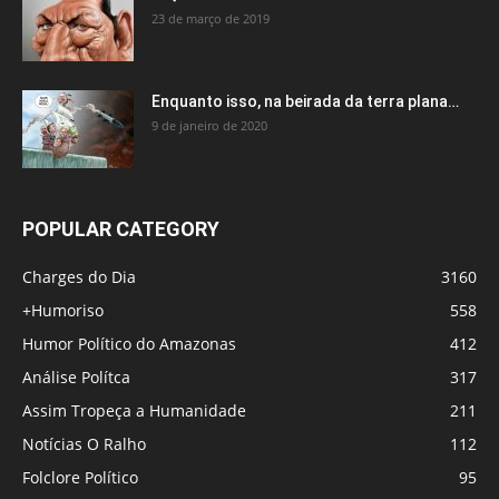
23 de março de 2019
Enquanto isso, na beirada da terra plana…
9 de janeiro de 2020
POPULAR CATEGORY
Charges do Dia
3160
+Humoriso
558
Humor Político do Amazonas
412
Análise Polítca
317
Assim Tropeça a Humanidade
211
Notícias O Ralho
112
Folclore Político
95