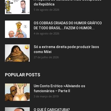
da República
5 de agosto de 2026
OS COBRAS CRIADAS DO HUMOR GRÁFICO
DE TODO BRASIL….FAZEM O HUMOR...
4 de agosto de 2026
Só a extrema direita pode produzir lixos
como Milei
27 de julho de 2026
POPULAR POSTS
Um Conto Erótico >Aliviando os
funcionários – Parte II
3 de março de 2019
O QUE É CARICATURA?