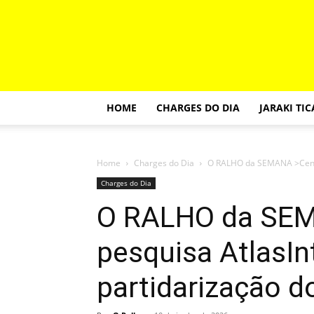
HOME
CHARGES DO DIA
JARAKI TI
Home
Charges do Dia
O RALHO da SEMANA >Censur
Charges do Dia
O RALHO da SEM
pesquisa AtlasIn
partidarização 