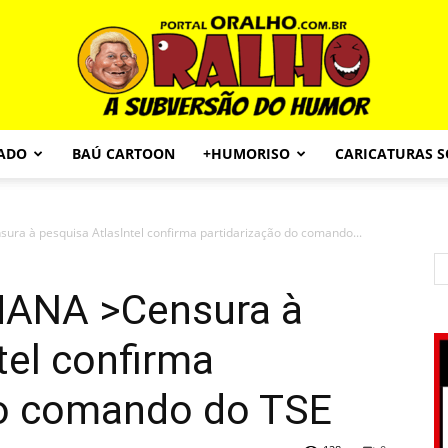
CADO
BAÚ CARTOON
+HUMORISO
CARICATURAS 
Portal
a à pesquisa AtlasIntel confirma partidarização do comando...
ANA >Censura à
O
tel confirma
do comando do TSE
Ralho