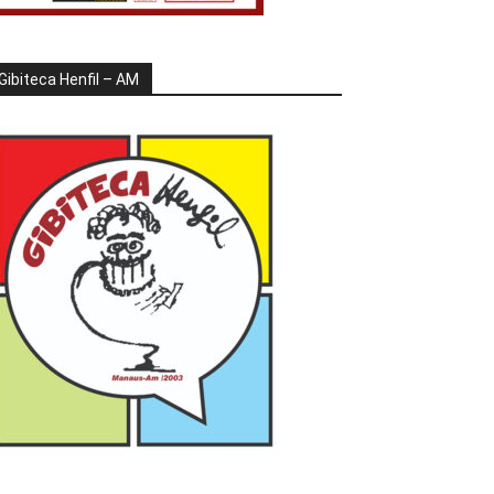
Gibiteca Henfil – AM