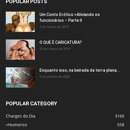
POPULAR POSTS
Um Conto Erótico >Aliviando os
funcionários – Parte II
3 de março de 2019
O QUE É CARICATURA?
23 de março de 2019
Enquanto isso, na beirada da terra plana…
9 de janeiro de 2020
POPULAR CATEGORY
Charges do Dia
3160
+Humoriso
558