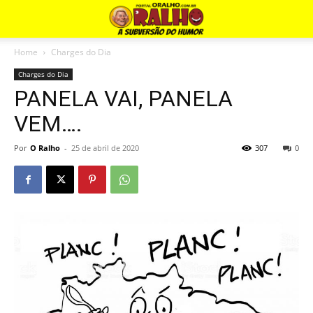
Home
Charges do Dia
Charges do Dia
PANELA VAI, PANELA
VEM….
Por
O Ralho
-
25 de abril de 2020
307
0