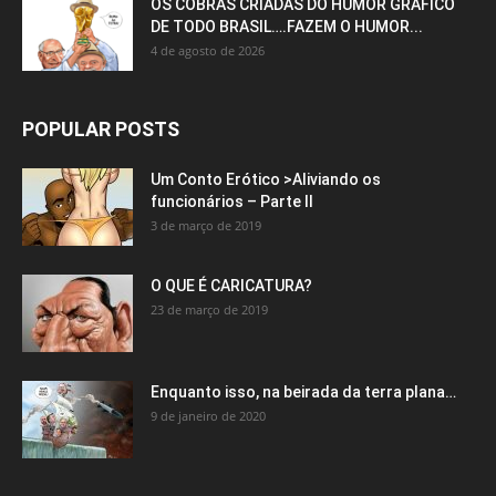
OS COBRAS CRIADAS DO HUMOR GRÁFICO
DE TODO BRASIL….FAZEM O HUMOR...
4 de agosto de 2026
POPULAR POSTS
Um Conto Erótico >Aliviando os
funcionários – Parte II
3 de março de 2019
O QUE É CARICATURA?
23 de março de 2019
Enquanto isso, na beirada da terra plana…
9 de janeiro de 2020