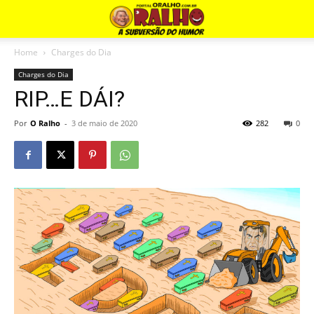
Home
Charges do Dia
Charges do Dia
RIP…E DÁI?
Por
O Ralho
-
3 de maio de 2020
282
0