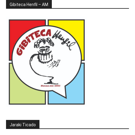
Gibiteca Henfil – AM
Jaraki Ticado