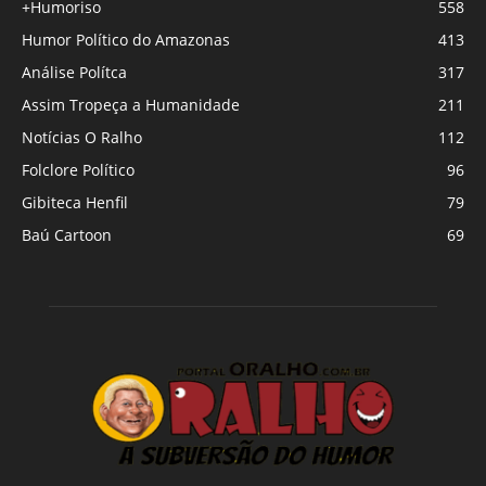
+Humoriso
558
Humor Político do Amazonas
413
Análise Polítca
317
Assim Tropeça a Humanidade
211
Notícias O Ralho
112
Folclore Político
96
Gibiteca Henfil
79
Baú Cartoon
69