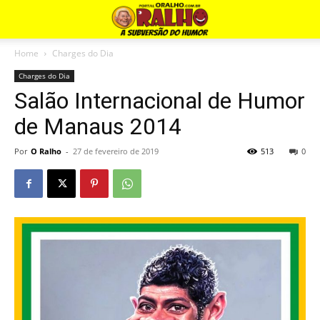
Home
Charges do Dia
Charges do Dia
Salão Internacional de Humor
de Manaus 2014
Por
O Ralho
-
27 de fevereiro de 2019
513
0