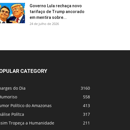
Governo Lula rechaça novo
tarifaço de Trump ancorado
em mentira sobre...
24 de julho de 2026
OPULAR CATEGORY
harges do Dia
3160
Humoriso
558
umor Político do Amazonas
413
álise Polítca
317
ssim Tropeça a Humanidade
211