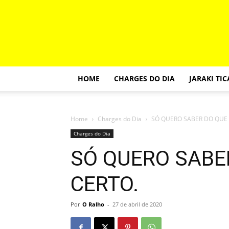
HOME
CHARGES DO DIA
JARAKI TI
Home
Charges do Dia
SÓ QUERO SABER DO QUE 
Charges do Dia
SÓ QUERO SABE
CERTO.
Por
O Ralho
-
27 de abril de 2020