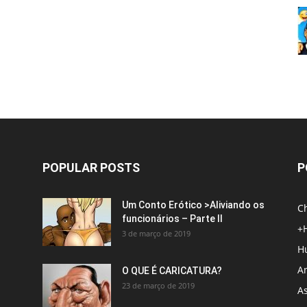
POPULAR POSTS
P
Um Conto Erótico >Aliviando os
C
funcionários – Parte II
+
3 de março de 2019
H
An
O QUE É CARICATURA?
23 de março de 2019
A