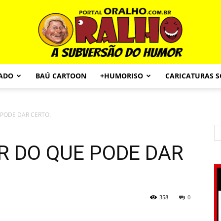
CADO
BAÚ CARTOON
+HUMORISO
CARICATURAS 
Portal
PODE DAR CERTO.
R DO QUE PODE DAR
O
358
0
Ralho