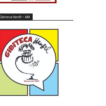
Gibiteca Henfil – AM