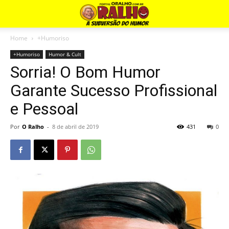
Home
+Humoriso
+Humoriso
Humor & Cult
Sorria! O Bom Humor
Garante Sucesso Profissional
e Pessoal
Por
O Ralho
-
8 de abril de 2019
431
0