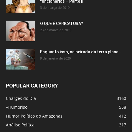
funcionários – Parte II
3 de março de 2019
O QUE É CARICATURA?
23 de março de 2019
Enquanto isso, na beirada da terra plana…
9 de janeiro de 2020
POPULAR CATEGORY
Charges do Dia
3160
+Humoriso
558
Humor Político do Amazonas
412
Análise Polítca
317