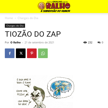
Home
Charges do Dia
Charges do Dia
TIOZÃO DO ZAP
Por
O Ralho
-
21 de setembro de 2021
232
0