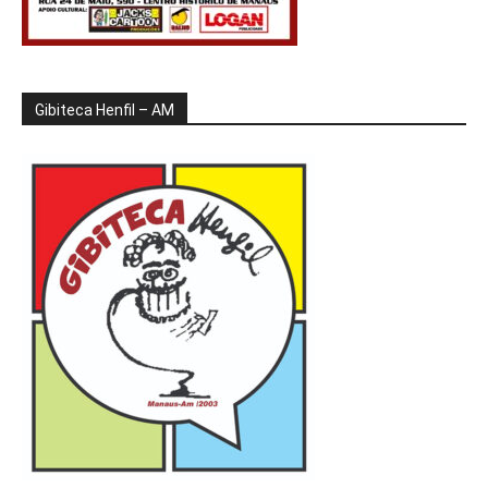
Gibiteca Henfil – AM