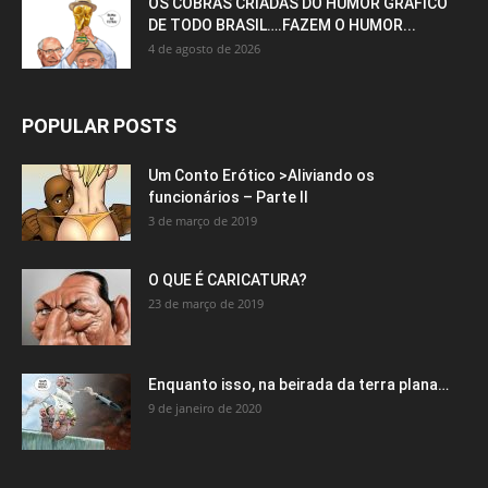
OS COBRAS CRIADAS DO HUMOR GRÁFICO
DE TODO BRASIL….FAZEM O HUMOR...
4 de agosto de 2026
POPULAR POSTS
Um Conto Erótico >Aliviando os
funcionários – Parte II
3 de março de 2019
O QUE É CARICATURA?
23 de março de 2019
Enquanto isso, na beirada da terra plana…
9 de janeiro de 2020