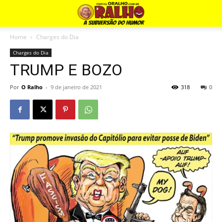
Home
Charges do Dia
Charges do Dia
TRUMP E BOZO
Por
O Ralho
-
9 de janeiro de 2021
318
0