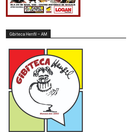
Gibiteca Henfil – AM