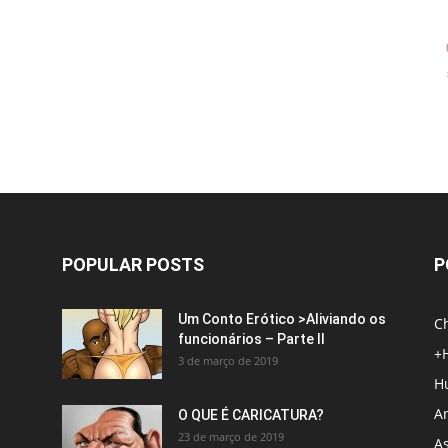
POPULAR POSTS
P
Um Conto Erótico >Aliviando os
C
funcionários – Parte II
+
3 de março de 2019
H
An
O QUE É CARICATURA?
23 de março de 2019
A