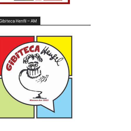
Gibiteca Henfil – AM