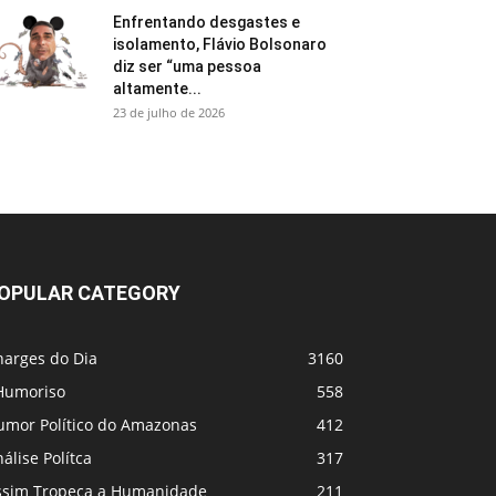
Enfrentando desgastes e
isolamento, Flávio Bolsonaro
diz ser “uma pessoa
altamente...
23 de julho de 2026
OPULAR CATEGORY
harges do Dia
3160
Humoriso
558
umor Político do Amazonas
412
álise Polítca
317
ssim Tropeça a Humanidade
211