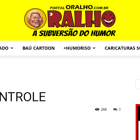
CADO
BAÚ CARTOON
+HUMORISO
CARICATURAS 
Portal
ONTROLE
O
268
0
Ralho