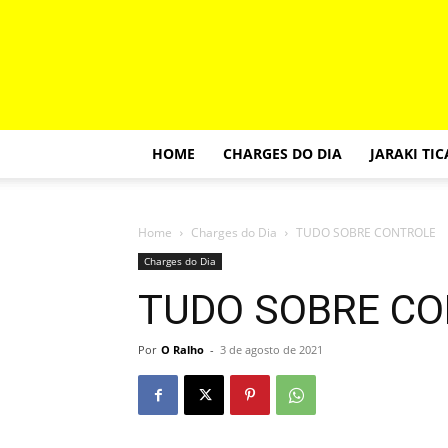
HOME
CHARGES DO DIA
JARAKI TI
Home
Charges do Dia
TUDO SOBRE CONTROLE
Charges do Dia
TUDO SOBRE C
Por
O Ralho
-
3 de agosto de 2021