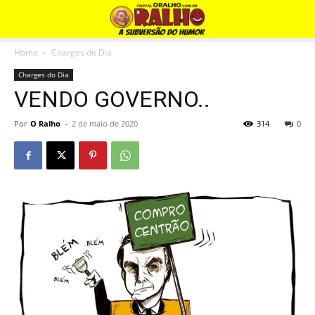
Home
Charges do Dia
Charges do Dia
VENDO GOVERNO..
Por
O Ralho
-
2 de maio de 2020
314
0