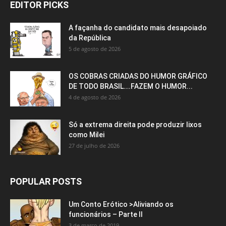
EDITOR PICKS
A façanha do candidato mais desapoiado
da República
5 de agosto de 2026
OS COBRAS CRIADAS DO HUMOR GRÁFICO
DE TODO BRASIL….FAZEM O HUMOR...
4 de agosto de 2026
Só a extrema direita pode produzir lixos
como Milei
27 de julho de 2026
POPULAR POSTS
Um Conto Erótico >Aliviando os
funcionários – Parte II
3 de março de 2019