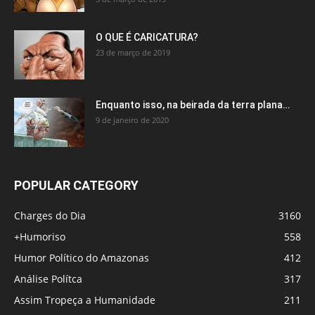
O QUE É CARICATURA?
23 de março de 2019
Enquanto isso, na beirada da terra plana…
9 de janeiro de 2020
POPULAR CATEGORY
Charges do Dia
3160
+Humoriso
558
Humor Político do Amazonas
412
Análise Polítca
317
Assim Tropeça a Humanidade
211