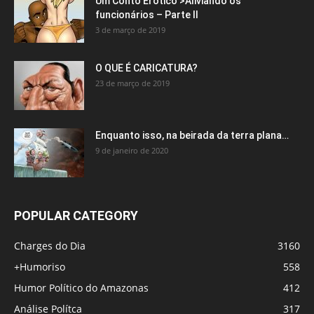
Um Conto Erótico >Aliviando os
funcionários – Parte II
3 de março de 2019
O QUE É CARICATURA?
23 de março de 2019
Enquanto isso, na beirada da terra plana…
9 de janeiro de 2020
POPULAR CATEGORY
Charges do Dia
3160
+Humoriso
558
Humor Político do Amazonas
412
Análise Polítca
317