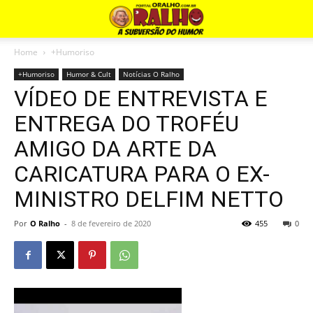
Home
+Humoriso
+Humoriso
Humor & Cult
Notícias O Ralho
VÍDEO DE ENTREVISTA E
ENTREGA DO TROFÉU
AMIGO DA ARTE DA
CARICATURA PARA O EX-
MINISTRO DELFIM NETTO
Por
O Ralho
-
8 de fevereiro de 2020
455
0