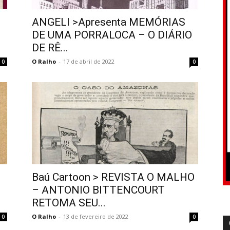
ANGELI >Apresenta MEMÓRIAS
DE UMA PORRALOCA – O DIÁRIO
DE RÊ...
O Ralho
-
17 de abril de 2022
0
0
Baú Cartoon > REVISTA O MALHO
– ANTONIO BITTENCOURT
RETOMA SEU...
O Ralho
-
13 de fevereiro de 2022
0
0