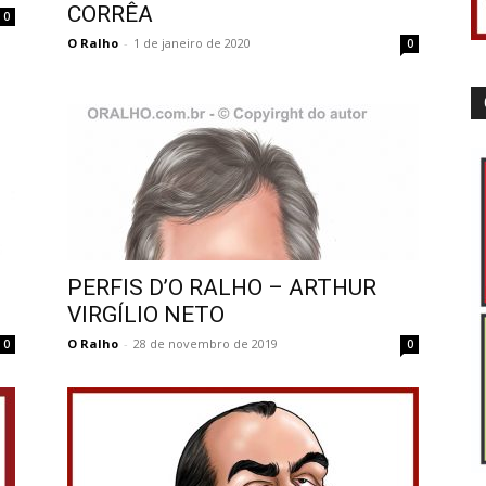
CORRÊA
0
O Ralho
-
1 de janeiro de 2020
0
PERFIS D’O RALHO – ARTHUR
VIRGÍLIO NETO
O Ralho
-
28 de novembro de 2019
0
0