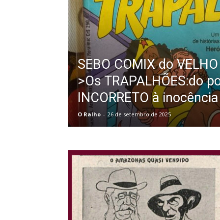
SEBO COMIX do VELHO
>Os TRAPALHÕES:do pol
INCORRETO à inocência i
O Ralho
-
26 de setembro de 2025