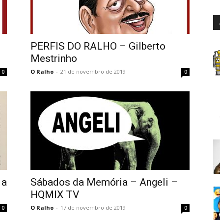
PERFIS DO RALHO – Gilberto
Mestrinho
O Ralho
-
21 de novembro de 2019
0
0
 a
Sábados da Memória – Angeli –
HQMIX TV
O Ralho
-
17 de novembro de 2019
0
0