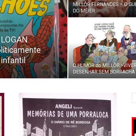
MILLÔR FERNANDES – O GU
DO MÉIER
 LOGAN
iticamente
nfantil
O HUMOR do MILLÔR >VIVER
DESENHAR SEM BORRACHA