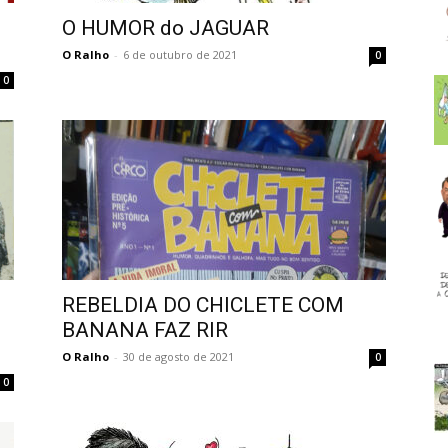
O HUMOR do JAGUAR
O Ralho
-
6 de outubro de 2021
0
0
REBELDIA DO CHICLETE COM
BANANA FAZ RIR
O Ralho
-
30 de agosto de 2021
0
0