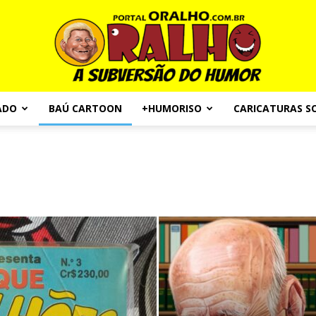
ADO
BAÚ CARTOON
+HUMORISO
CARICATURAS S
Portal
O
Ralho