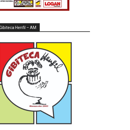
Gibiteca Henfil – AM