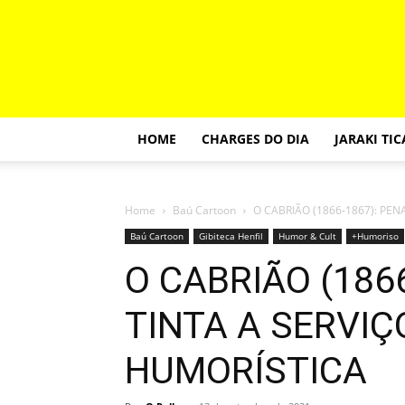
HOME
CHARGES DO DIA
JARAKI TI
Home
Baú Cartoon
O CABRIÃO (1866-1867): PEN
Baú Cartoon
Gibiteca Henfil
Humor & Cult
+Humoriso
O CABRIÃO (186
TINTA A SERVIÇ
HUMORÍSTICA