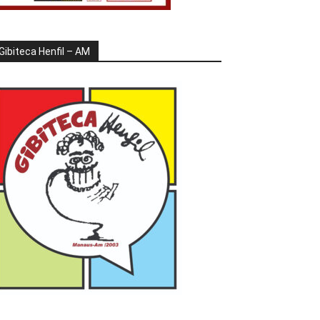
Gibiteca Henfil – AM