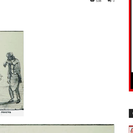
538
0