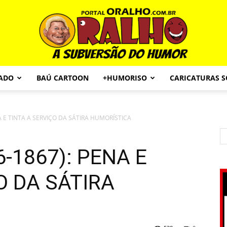
CADO
BAÚ CARTOON
+HUMORISO
CARICATURAS 
Portal
A E TINTA A SERVIÇO DA SÁTIRA HUMORÍSTICA
6-1867): PENA E
O
O DA SÁTIRA
Ralho