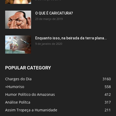
O QUE É CARICATURA?
23 de março de 2019
Enquanto isso, na beirada da terra plana…
9 de janeiro de 2020
POPULAR CATEGORY
Charges do Dia
3160
+Humoriso
558
Humor Político do Amazonas
412
Análise Polítca
317
Assim Tropeça a Humanidade
211