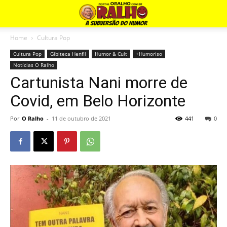
Home
Cultura Pop
Cultura Pop
Gibiteca Henfil
Humor & Cult
+Humoriso
Notícias O Ralho
Cartunista Nani morre de
Covid, em Belo Horizonte
Por
O Ralho
-
11 de outubro de 2021
441
0