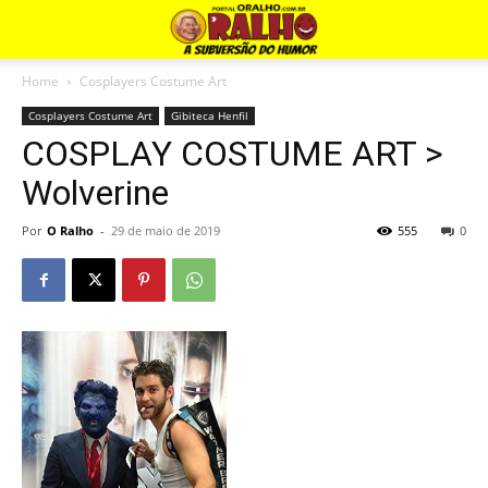
Home
Cosplayers Costume Art
Cosplayers Costume Art
Gibiteca Henfil
COSPLAY COSTUME ART >
Wolverine
Por
O Ralho
-
29 de maio de 2019
555
0