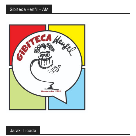
Gibiteca Henfil – AM
Jaraki Ticado