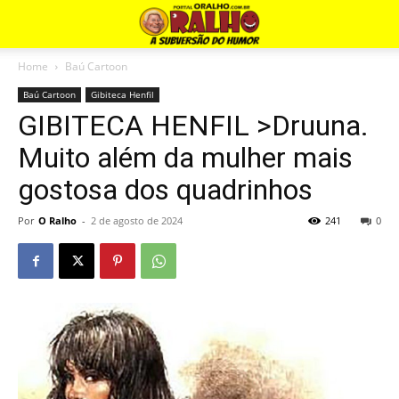
Home
Baú Cartoon
Baú Cartoon
Gibiteca Henfil
GIBITECA HENFIL >Druuna.
Muito além da mulher mais
gostosa dos quadrinhos
Por
O Ralho
-
2 de agosto de 2024
241
0