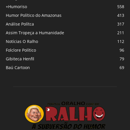
+Humoriso
558
Humor Político do Amazonas
413
Análise Polítca
317
Assim Tropeça a Humanidade
211
Notícias O Ralho
112
Folclore Político
96
Gibiteca Henfil
79
Baú Cartoon
69