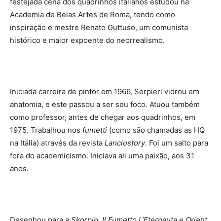
festejada cena dos quadrinhos italianos estudou na
Academia de Belas Artes de Roma, tendo como
inspiração e mestre Renato Guttuso, um comunista
histórico e maior expoente do neorrealismo.
Iniciada carreira de pintor em 1966, Serpieri vidrou em
anatomia, e este passou a ser seu foco. Atuou também
como professor, antes de chegar aos quadrinhos, em
1975. Trabalhou nos
fumetti
(como são chamadas as HQ
na Itália) através da revista
Lanciostory
. Foi um salto para
fora do academicismo. Iniciava ali uma paixão, aos 31
anos.
Desenhou para a
Skorpio
,
Il Fumetto
L’Eternauta
e
Orient