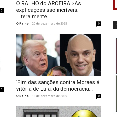
O RALHO do AROEIRA >As
explicações são incríveis.
0
Literalmente.
O Ralho
-
20 de dezembro de 2025
0
‘Fim das sanções contra Moraes é
vitória de Lula, da democracia...
0
O Ralho
-
12 de dezembro de 2025
0