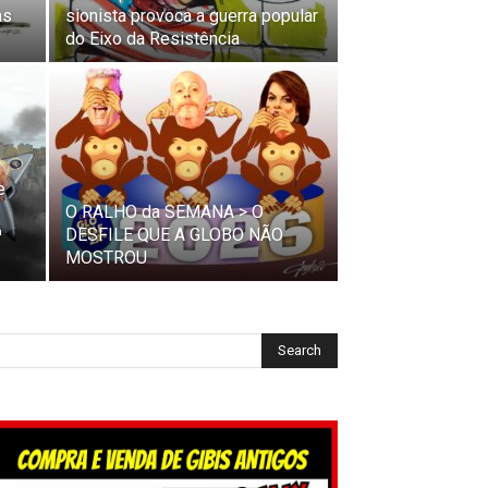
as
sionista provoca a guerra popular
do Eixo da Resistência
e
O RALHO da SEMANA > O
ª
DESFILE QUE A GLOBO NÃO
MOSTROU