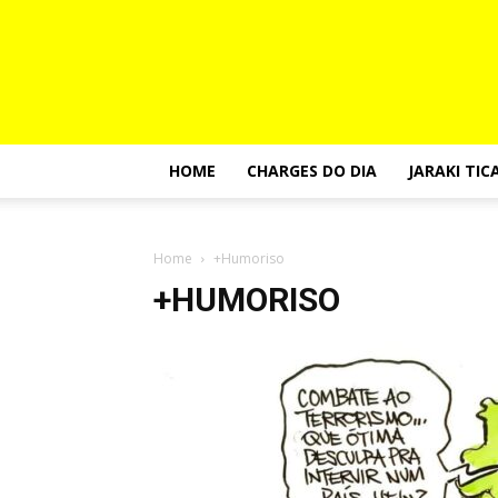
HOME
CHARGES DO DIA
JARAKI TIC
Home
+Humoriso
+HUMORISO