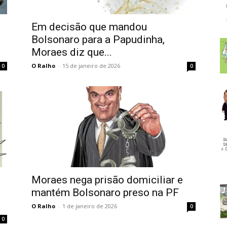
Em decisão que mandou
Bolsonaro para a Papudinha,
Moraes diz que...
O Ralho
-
15 de janeiro de 2026
0
0
Moraes nega prisão domiciliar e
mantém Bolsonaro preso na PF
O Ralho
-
1 de janeiro de 2026
0
0