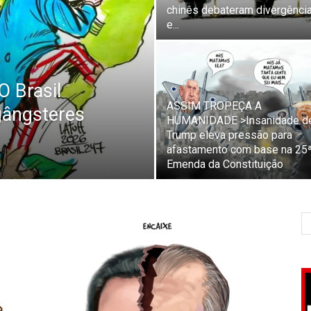
chinês debateram divergênci
e...
 Brasil
ASSIM TROPEÇA A
gângsteres
HUMANIDADE >Insanidade d
Trump eleva pressão para
afastamento com base na 25
Emenda da Constituição