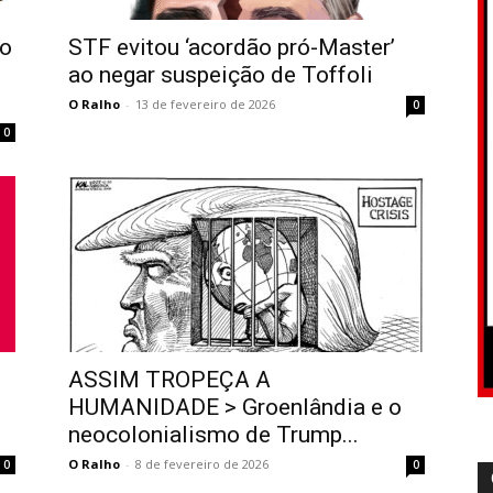
o
STF evitou ‘acordão pró-Master’
ao negar suspeição de Toffoli
O Ralho
-
13 de fevereiro de 2026
0
0
ASSIM TROPEÇA A
HUMANIDADE > Groenlândia e o
neocolonialismo de Trump...
O Ralho
-
8 de fevereiro de 2026
0
0