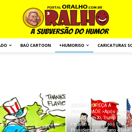
ADO
BAÚ CARTOON
+HUMORISO
CARICATURAS S
Portal
O
ASSIM TROPEÇA A
HUMANIDADE >Após segund
reunião com Xi, Trump deixa
Pequim e retorna aos EUA
Presidente americano e líder
Ralho