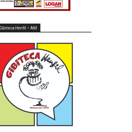
Gibiteca Henfil – AM