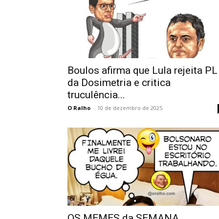
Boulos afirma que Lula rejeita PL
da Dosimetria e critica
truculência...
O Ralho
-
10 de dezembro de 2025
OS MEMES da SEMANA