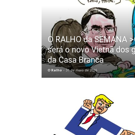
O RALHO da SEMANA >O
será o novo Vietnã dos 
da Casa Branca
O Ralho
-
31 de maio de 2026