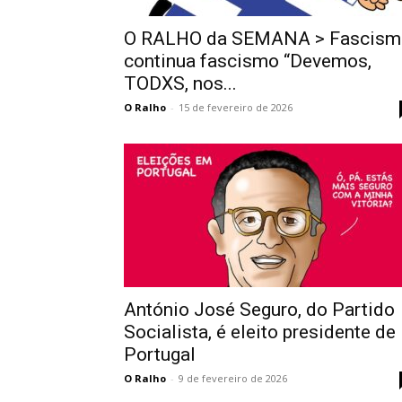
O RALHO da SEMANA > Fascism
continua fascismo “Devemos,
TODXS, nos...
O Ralho
-
15 de fevereiro de 2026
António José Seguro, do Partido
Socialista, é eleito presidente de
Portugal
O Ralho
-
9 de fevereiro de 2026