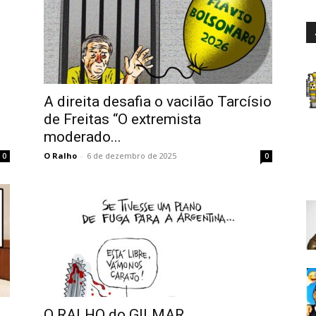
A direita desafia o vacilão Tarcísio
de Freitas “O extremista
moderado...
O Ralho
-
6 de dezembro de 2025
0
0
O RALHO do GILMAR