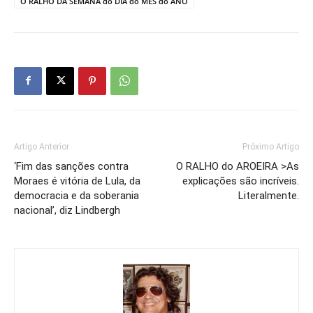
O RALHO DA SEMANA do DIA do MÊS do ANO
Artigo Anterior
Próximo Artigo
‘Fim das sanções contra
O RALHO do AROEIRA >As
Moraes é vitória de Lula, da
explicações são incríveis.
democracia e da soberania
Literalmente.
nacional’, diz Lindbergh