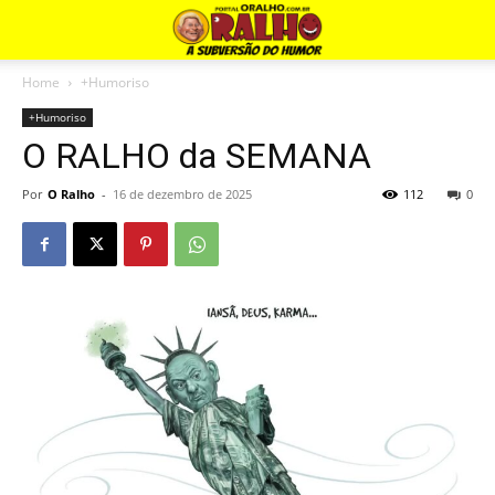
Home
+Humoriso
+Humoriso
O RALHO da SEMANA
Por
O Ralho
-
16 de dezembro de 2025
112
0