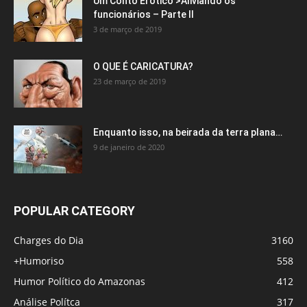
Um Conto Erótico >Aliviando os
funcionários – Parte II
3 de março de 2019
O QUE É CARICATURA?
23 de março de 2019
Enquanto isso, na beirada da terra plana…
9 de janeiro de 2020
POPULAR CATEGORY
Charges do Dia
3160
+Humoriso
558
Humor Político do Amazonas
412
Análise Polítca
317