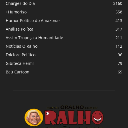
Charges do Dia
3160
+Humoriso
558
Humor Político do Amazonas
413
Análise Polítca
317
Assim Tropeça a Humanidade
211
Notícias O Ralho
112
Folclore Político
96
Gibiteca Henfil
79
Baú Cartoon
69