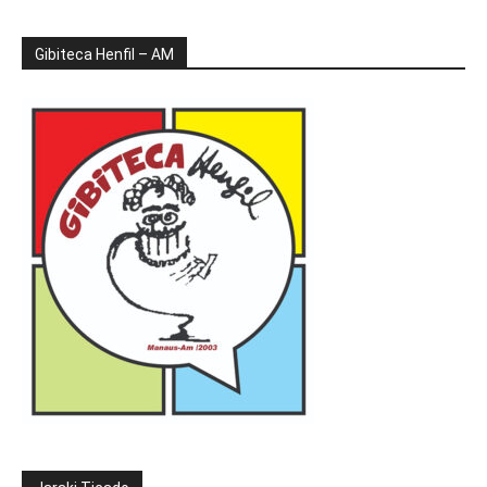
Gibiteca Henfil – AM