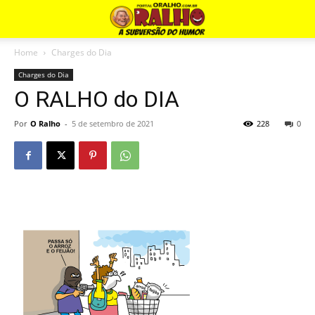
Home
Charges do Dia
Charges do Dia
O RALHO do DIA
Por
O Ralho
-
5 de setembro de 2021
228
0