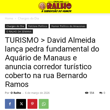
Home
Charges do Dia
Charges do Dia
Folclore Político
Humor Político do Amazonas
O RALHO DA SEMANA
TURISMO > David Almeida
lança pedra fundamental do
Aquário de Manaus e
anuncia corredor turístico
coberto na rua Bernardo
Ramos
Por
O Ralho
-
6 de março de 2026
554
0