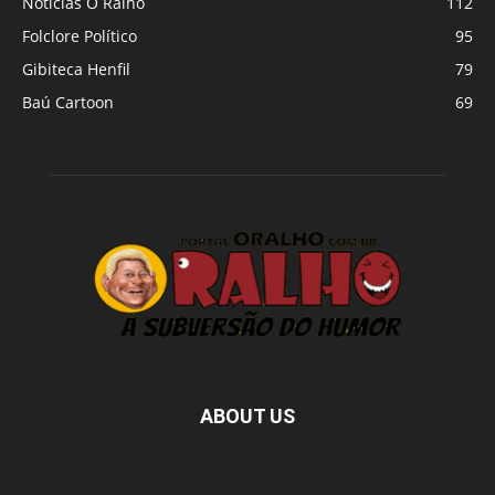
Notícias O Ralho
112
Folclore Político
95
Gibiteca Henfil
79
Baú Cartoon
69
ABOUT US