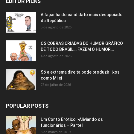
EDITOR PICKS
A façanha do candidato mais desapoiado
da República
5 de agosto de 2026
OS COBRAS CRIADAS DO HUMOR GRÁFICO
DE TODO BRASIL….FAZEM O HUMOR...
4 de agosto de 2026
Só a extrema direita pode produzir lixos
como Milei
27 de julho de 2026
POPULAR POSTS
Um Conto Erótico >Aliviando os
funcionários – Parte II
3 de março de 2019