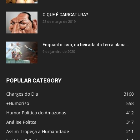
O QUE É CARICATURA?
23 de março de 2019
Enquanto isso, na beirada da terra plana…
9 de janeiro de 2020
POPULAR CATEGORY
Charges do Dia
3160
+Humoriso
558
Humor Político do Amazonas
412
Análise Polítca
317
Assim Tropeça a Humanidade
211